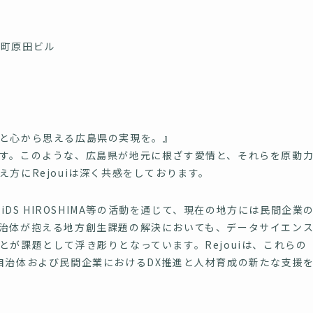
砲町原田ビル
と心から思える広島県の実現を。』
す。このような、広島県が地元に根ざす愛情と、それらを原動
方にRejouiは深く共感をしております。
iDS HIROSHIMA等の活動を通じて、現在の地方には民間企業
治体が抱える地方創生課題の解決においても、データサイエン
が課題として浮き彫りとなっています。Rejouiは、これらの
自治体および民間企業におけるDX推進と人材育成の新たな支援