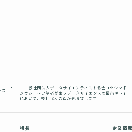
「一般社団法人データサイエンティスト協会 4thシンポ
シス
ジウム 〜実務者が集うデータサイエンスの最前線〜」
において、弊社代表の菅が登壇致します
特長
企業情